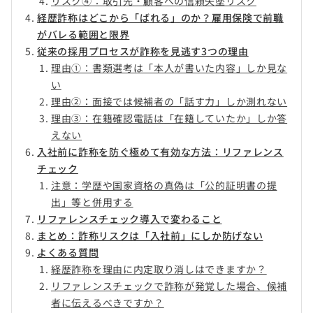
リスク④：取引先・顧客への信頼失墜リスク
経歴詐称はどこから「ばれる」のか？雇用保険で前職
がバレる範囲と限界
従来の採用プロセスが詐称を見逃す3つの理由
理由①：書類選考は「本人が書いた内容」しか見な
い
理由②：面接では候補者の「話す力」しか測れない
理由③：在籍確認電話は「在籍していたか」しか答
えない
入社前に詐称を防ぐ極めて有効な方法：リファレンス
チェック
注意：学歴や国家資格の真偽は「公的証明書の提
出」等と併用する
リファレンスチェック導入で変わること
まとめ：詐称リスクは「入社前」にしか防げない
よくある質問
経歴詐称を理由に内定取り消しはできますか？
リファレンスチェックで詐称が発覚した場合、候補
者に伝えるべきですか？