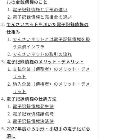
ルの金銭債権のこと
電子記録債権と手形の違い
電子記録債権と売掛金の違い
でんさいネットを用いた電子記録債権の
仕組み
でんさいネットとは電子記録債権を扱
う決済インフラ
でんさいネットの取引の流れ
電子記録債権のメリット・デメリット
支払企業（債務者）のメリット・デメ
リット
納入企業（債権者）のメリット・デメ
リット
電子記録債権の仕訳方法
電子記録債権発生時
電子記録債権譲渡時
電子記録債権決済時
2027年度から手形・小切手の電子化が必
須に