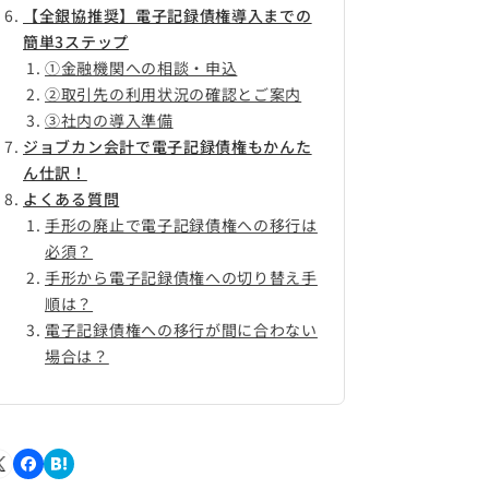
【全銀協推奨】電子記録債権導入までの
簡単3ステップ
①金融機関への相談・申込
②取引先の利用状況の確認とご案内
③社内の導入準備
ジョブカン会計で電子記録債権もかんた
ん仕訳！
よくある質問
手形の廃止で電子記録債権への移行は
必須？
手形から電子記録債権への切り替え手
順は？
電子記録債権への移行が間に合わない
場合は？