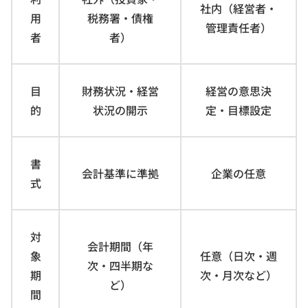
社内（経営者・
用
税務署・債権
管理責任者）
者
者）
目
財務状況・経営
経営の意思決
的
状況の開示
定・目標設定
書
会計基準に準拠
企業の任意
式
対
会計期間（年
象
任意（日次・週
次・四半期な
期
次・月次など）
ど）
間