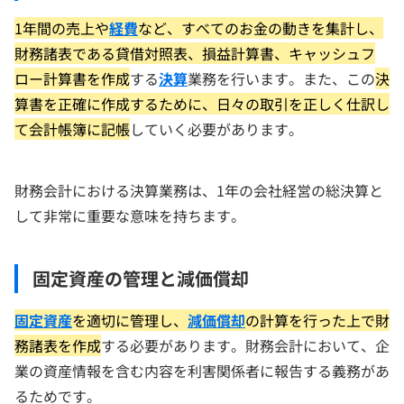
1年間の売上や
経費
など、すべてのお金の動きを集計し、
財務諸表である貸借対照表、損益計算書、キャッシュフ
ロー計算書を作成
する
決算
業務を行います。また、この
決
算書を正確に作成するために、日々の取引を正しく仕訳し
て会計帳簿に記帳
していく必要があります。
財務会計における決算業務は、1年の会社経営の総決算と
して非常に重要な意味を持ちます。
固定資産の管理と減価償却
固定資産
を適切に管理し、
減価償却
の計算を行った上で財
務諸表を作成
する必要があります。財務会計において、企
業の資産情報を含む内容を利害関係者に報告する義務があ
るためです。