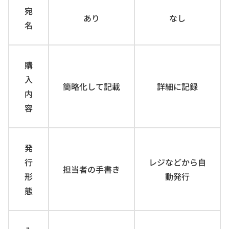
宛
あり
なし
名
購
入
簡略化して記載
詳細に記録
内
容
発
行
レジなどから自
担当者の手書き
形
動発行
態