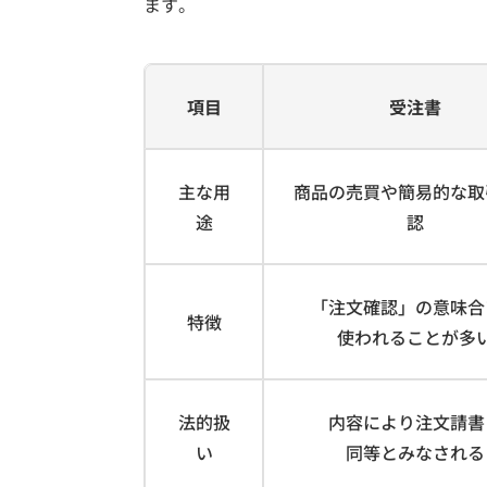
ます。
項目
受注書
主な用
商品の売買や簡易的な取
途
認
「注文確認」の意味合
特徴
使われることが多
法的扱
内容により注文請書
い
同等とみなされる