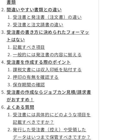
書類
間違いやすい書類との違い
受注書と発注書（注文書）の違い
受注書と注文請書の違い
受注書の書き方に決められたフォーマッ
トはない
記載すべき項目
一般的には発注書の内容に揃える
受注書を作成する際のポイント
課税文書には収入印紙を貼付する
押印の有無を確認する
保存期間の確認
受注書の作成ならジョブカン見積/請求書
がおすすめ！
よくある質問
受注書には具体的にどのような項目を
記載すべきですか？
発行した受注書（控え）や受領した
データはいつまで保管すべきですか？