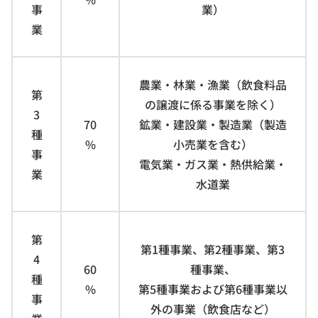
事
業）
業
農業・林業・漁業（飲食料品
第
の譲渡に係る事業を除く）
3
70
鉱業・建設業・製造業（製造
種
%
小売業を含む）
事
電気業・ガス業・熱供給業・
業
水道業
第
第1種事業、第2種事業、第3
4
60
種事業、
種
%
第5種事業および第6種事業以
事
外の事業（飲食店など）