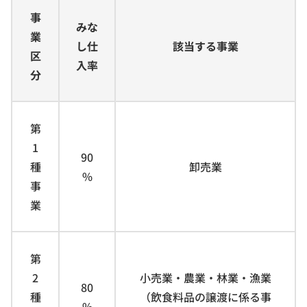
事
みな
業
し仕
該当する事業
区
入率
分
第
1
90
種
卸売業
%
事
業
第
2
小売業・農業・林業・漁業
80
種
（飲食料品の譲渡に係る事
%