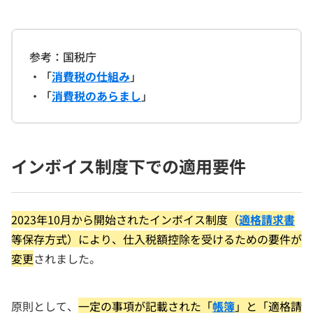
参考：国税庁
・「
消費税の仕組み
」
・「
消費税のあらまし
」
インボイス制度下での適用要件
2023年10月から開始されたインボイス制度（
適格請求書
等保存方式）により、仕入税額控除を受けるための要件が
変更
されました。
原則として、
一定の事項が記載された「
帳簿
」と「適格請