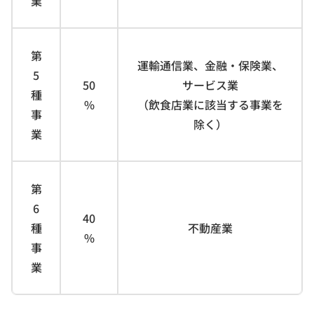
業
第
運輸通信業、金融・保険業、
5
50
サービス業
種
%
（飲食店業に該当する事業を
事
除く）
業
第
6
40
種
不動産業
%
事
業