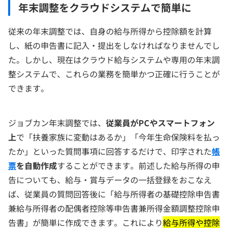
年末調整をクラウドシステムで簡単に
従来の年末調整では、自身の給与所得から控除額を計算
し、紙の申告書に記入・提出をしなければなりませんでし
た。しかし、現在はクラウド給与システムや専用の年末調
整システムで、これらの業務を簡単かつ正確に行うことが
できます。
ジョブカン年末調整では、
従業員がPCやスマートフォン
上
で「扶養家族に変動はあるか」「今年生命保険料を払っ
たか」といった質問事項に回答するだけで、印字された
帳
票
を自動作成
することができます。前述した給与所得の申
告についても、給与・賞与データの一括登録をおこなえ
ば、従業員の質問回答後に「給与所得者の基礎控除申告書
兼給与所得者の配偶者控除等申告書兼所得金額調整控除申
告書」が簡単に作成できます。これにより
給与所得や控除