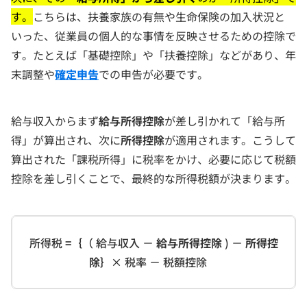
す。
こちらは、扶養家族の有無や生命保険の加入状況と
いった、従業員の個人的な事情を反映させるための控除で
す。たとえば「基礎控除」や「扶養控除」などがあり、年
末調整や
確定申告
での申告が必要です。
給与収入からまず
給与所得控除
が差し引かれて「給与所
得」が算出され、次に
所得控除
が適用されます。こうして
算出された「課税所得」に税率をかけ、必要に応じて税額
控除を差し引くことで、最終的な所得税額が決まります。
所得税
=｛
（ 給与収入 －
給与所得控除
) －
所得控
除｝
× 税率 － 税額控除