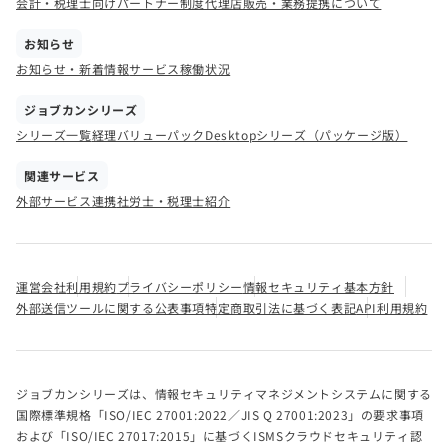
会計・税理士向けパートナー制度
代理店販売・業務提携について
お知らせ
お知らせ・新着情報
サービス稼働状況
ジョブカンシリーズ
シリーズ一覧
経理バリューパック
Desktopシリーズ（パッケージ版）
関連サービス
外部サービス連携
社労士・税理士紹介
運営会社
利用規約
プライバシーポリシー
情報セキュリティ基本方針
外部送信ツールに関する公表事項
特定商取引法に基づく表記
API利用規約
ジョブカンシリーズは、情報セキュリティマネジメントシステムに関する
国際標準規格「ISO/IEC 27001:2022／JIS Q 27001:2023」の要求事項
および「ISO/IEC 27017:2015」に基づくISMSクラウドセキュリティ認