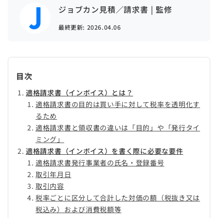
ジョブカン見積／請求書 | 監修
最終更新:
2026.04.06
目次
適格請求書（インボイス）とは？
適格請求書の目的は買い手に対して税率を透明化す
るため
適格請求書と領収書の違いは「目的」や「発行タイ
ミング」
適格請求書（インボイス）を書く際に必要な要件
適格請求書発行事業者の氏名・登録番号
取引年月日
取引内容
税率ごとに区分して合計した対価の額（税抜き又は
税込み）および消費税額等