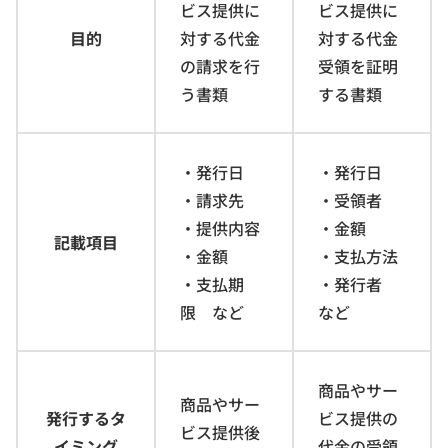
ビス提供に
ビス提供に
目的
対する代金
対する代金
の請求を行
受領を証明
う書類
する書類
・発行日
・発行日
・請求先
・受領者
・提供内容
・金額
記載項目
・金額
・支払方法
・支払期
・発行者
限 など
など
商品やサー
商品やサー
発行するタ
ビス提供の
ビス提供後
イミング
代金の受領