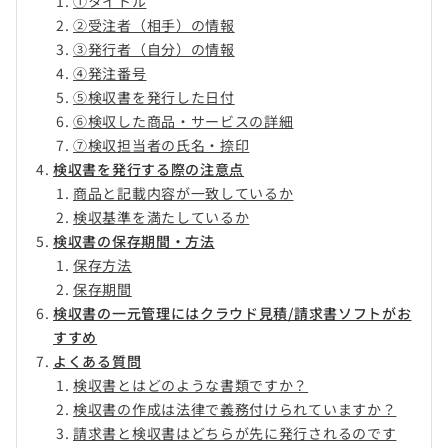
①タイトル
②受注者（相手）の情報
③発行者（自分）の情報
④発注番号
⑤検収書を発行した日付
⑥検収した商品・サービスの詳細
⑦検収担当者の氏名・捺印
検収書を発行する際の注意点
商品と記載内容が一致しているか
検収基準を満たしているか
検収書の保存期間・方法
保存方法
保存期間
検収書の一元管理にはクラウド見積/請求書ソフトがお
すすめ
よくある質問
検収書とはどのような書類ですか？
検収書の作成は法律で義務付けられていますか？
請求書と検収書はどちらが先に発行されるのです