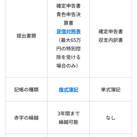
確定申告書
青色申告決
算書
貸借対照表
確定申告書
提出書類
（最大65万
収支内訳書
円の特別控
除を受ける
場合のみ）
記帳の種類
複式簿記
単式簿記
3年間まで
赤字の繰越
なし
繰越可能