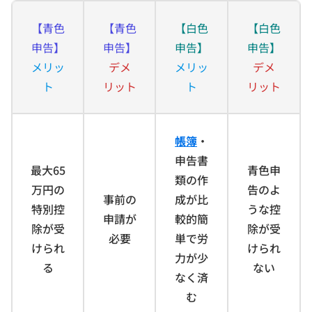
【青色
【青色
【白色
【白色
申告】
申告】
申告】
申告】
メリッ
デメ
メリッ
デメ
ト
リット
ト
リット
帳簿
・
申告書
最大65
青色申
類の作
万円の
告のよ
事前の
成が比
特別控
うな控
申請が
較的簡
除が受
除が受
必要
単で労
けられ
けられ
力が少
る
ない
なく済
む