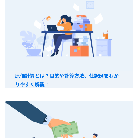
原価計算とは？目的や計算方法、仕訳例をわか
りやすく解説！