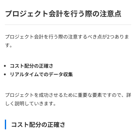
プロジェクト会計を行う際の注意点
プロジェクト会計を行う際の注意するべき点が2つありま
す。
コスト配分の正確さ
リアルタイムでのデータ収集
プロジェクトを成功させるために重要な要素ですので、詳
しく説明していきます。
コスト配分の正確さ