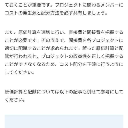
ておくことが重要です。プロジェクトに関わるメンバーに
コストの発生源と配分方法を必ず共有しましょう。
また、原価計算を適切に行い、直接費と間接費を把握する
ことが必要です。そのうえで、間接費を各プロジェクトに
適切に配賦することが求められます。誤った原価計算と配
賦が行われると、プロジェクトの収益性を正しく把握する
ことができなくなるため、コスト配分を正確に行うように
してください。
原価計算と配賦については以下の記事も併せて参考にして
ください。