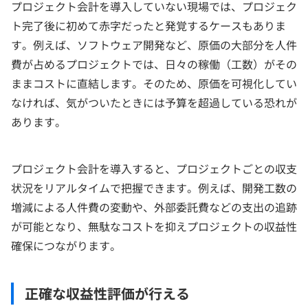
プロジェクト会計を導入していない現場では、プロジェク
ト完了後に初めて赤字だったと発覚するケースもありま
す。例えば、ソフトウェア開発など、原価の大部分を人件
費が占めるプロジェクトでは、日々の稼働（工数）がその
ままコストに直結します。そのため、原価を可視化してい
なければ、気がついたときには予算を超過している恐れが
あります。
プロジェクト会計を導入すると、プロジェクトごとの収支
状況をリアルタイムで把握できます。例えば、開発工数の
増減による人件費の変動や、外部委託費などの支出の追跡
が可能となり、無駄なコストを抑えプロジェクトの収益性
確保につながります。
正確な収益性評価が行える