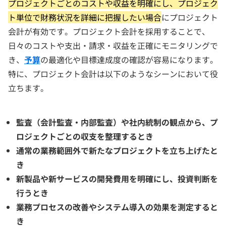
プロジェクトごとのコストや収益を明確にし、プロジェク
ト単位で財務状況を詳細に把握したい場合
にプロジェクト
会計が有効です。プロジェクト会計を採用することで、
日々のコストや支出・請求・収益を正確にモニタリングで
き、
予算
の最適化や目標達成度の確認が容易になります。
特に、プロジェクト会計は以下のようなシーンにおいて役
立ちます。
監査（会計監査・内部監査）や社内統制の観点から、プ
ロジェクトごとの収支を整理するとき
通常の業務範囲外で新たなプロジェクトを立ち上げたと
き
新製品や新サービスの開発費用を明確にし、投資判断を
行うとき
業務プロセスの改善やシステム導入の効果を測定すると
き