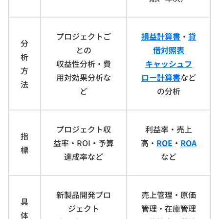
プロジェクトご
損益計算書
・
貸
分
との
借対照表
析
収益性分析・費
キャッシュフ
方
用対効果分析な
ロー計算書
など
法
ど
の分析
プロジェクト収
利益率・売上
指
益率・ROI・予算
高・
ROE
・
ROA
標
達成率など
など
新製品開発プロ
売上管理・原価
具
ジェクト
管理・在庫管理
体