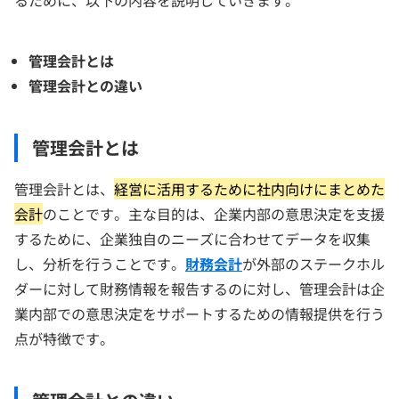
管理会計とは
管理会計との違い
管理会計とは
管理会計とは、
経営に活用するために社内向けにまとめた
会計
のことです。主な目的は、企業内部の意思決定を支援
するために、企業独自のニーズに合わせてデータを収集
し、分析を行うことです。
財務会計
が外部のステークホル
ダーに対して財務情報を報告するのに対し、管理会計は企
業内部での意思決定をサポートするための情報提供を行う
点が特徴です。