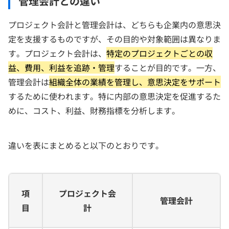
管理会計との違い
プロジェクト会計と管理会計は、どちらも企業内の意思決
定を支援するものですが、その目的や対象範囲は異なりま
す。プロジェクト会計は、
特定のプロジェクトごとの収
益、費用、利益を追跡・管理
することが目的です。一方、
管理会計は
組織全体の業績を管理し、意思決定をサポート
するために使われます。特に内部の意思決定を促進するた
めに、コスト、利益、財務指標を分析します。
違いを表にまとめると以下のとおりです。
項
プロジェクト会
管理会計
目
計