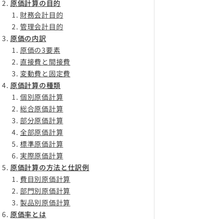
原価計算の目的
財務会計目的
管理会計目的
原価の内訳
原価の3要素
直接費と間接費
変動費と固定費
原価計算の種類
個別原価計算
総合原価計算
部分原価計算
全部原価計算
標準原価計算
実際原価計算
原価計算の方法と仕訳例
費目別原価計算
部門別原価計算
製品別原価計算
原価率とは