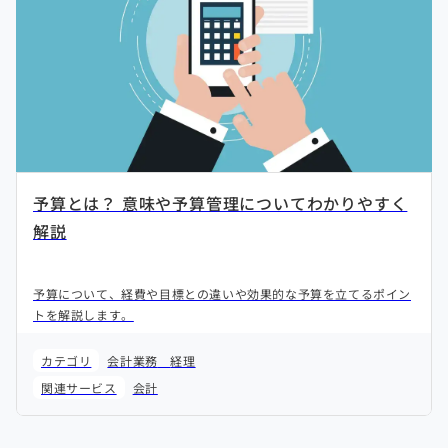
予算とは？ 意味や予算管理についてわかりやすく
解説
予算について、経費や目標との違いや効果的な予算を立てるポイン
トを解説します。
カテゴリ
会計業務
経理
関連サービス
会計