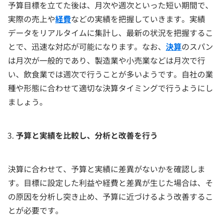
予算目標を立てた後は、月次や週次といった短い期間で、
実際の売上や
経費
などの実績を把握していきます。実績
データをリアルタイムに集計し、最新の状況を把握するこ
とで、迅速な対応が可能になります。なお、
決算
のスパン
は月次が一般的であり、製造業や小売業などは月次で行
い、飲食業では週次で行うことが多いようです。自社の業
種や形態に合わせて適切な決算タイミングで行うようにし
ましょう。
予算と実績を比較し、分析と改善を行う
決算に合わせて、予算と実績に差異がないかを確認しま
す。目標に設定した利益や経費と差異が生じた場合は、そ
の原因を分析し突き止め、予算に近づけるよう改善するこ
とが必要です。