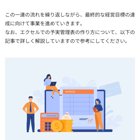
この一連の流れを繰り返しながら、最終的な経営目標の達
成に向けて事業を進めていきます。
なお、エクセルでの予実管理表の作り方について、以下の
記事で詳しく解説していますので参考にしてください。