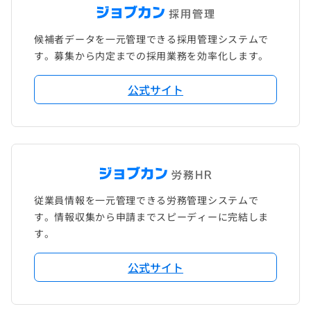
候補者データを一元管理できる採用管理システムで
す。募集から内定までの採用業務を効率化します。
公式サイト
従業員情報を一元管理できる労務管理システムで
す。情報収集から申請までスピーディーに完結しま
す。
公式サイト