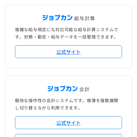
複雑な給与規定にも対応可能な給与計算システムで
す。労務・勤怠・給与データを一括管理できます。
公式サイト
軽快な操作性の会計システムです。帳簿を複数展開
し切り替えながら利用できます。
公式サイト