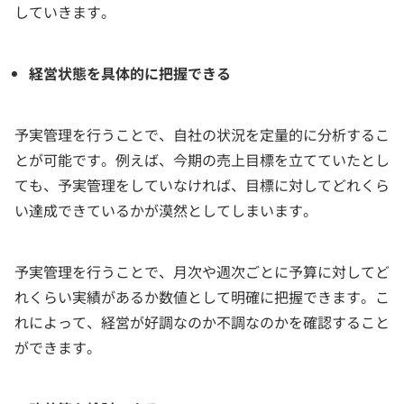
していきます。
経営状態を具体的に把握できる
予実管理を行うことで、自社の状況を定量的に分析するこ
とが可能です。例えば、今期の売上目標を立てていたとし
ても、予実管理をしていなければ、目標に対してどれくら
い達成できているかが漠然としてしまいます。
予実管理を行うことで、月次や週次ごとに予算に対してど
れくらい実績があるか数値として明確に把握できます。こ
れによって、経営が好調なのか不調なのかを確認すること
ができます。