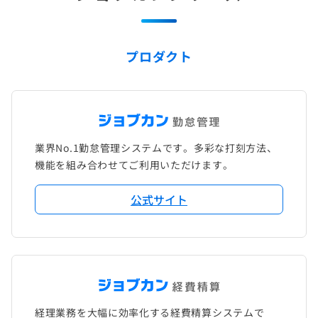
プロダクト
業界No.1勤怠管理システムです。多彩な打刻方法、
機能を組み合わせてご利用いただけます。
公式サイト
経理業務を大幅に効率化する経費精算システムで