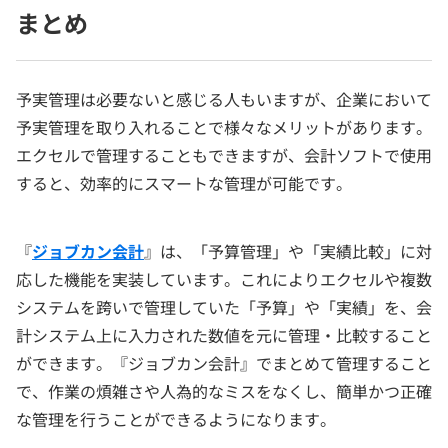
まとめ
予実管理は必要ないと感じる人もいますが、企業において
予実管理を取り入れることで様々なメリットがあります。
エクセルで管理することもできますが、会計ソフトで使用
すると、効率的にスマートな管理が可能です。
『
ジョブカン会計
』は、「予算管理」や「実績比較」に対
応した機能を実装しています。これによりエクセルや複数
システムを跨いで管理していた「予算」や「実績」を、会
計システム上に入力された数値を元に管理・比較すること
ができます。『ジョブカン会計』でまとめて管理すること
で、作業の煩雑さや人為的なミスをなくし、簡単かつ正確
な管理を行うことができるようになります。