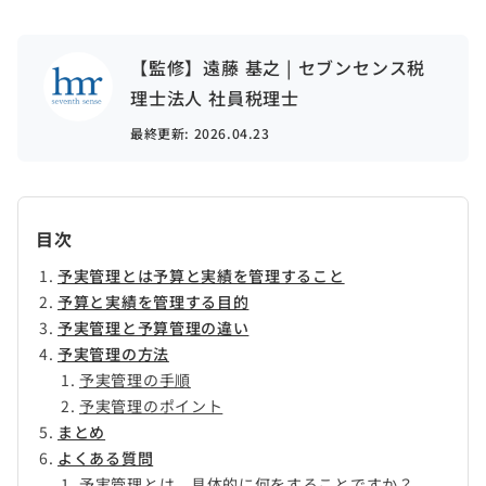
【監修】遠藤 基之 | セブンセンス税
理士法人 社員税理士
最終更新:
2026.04.23
目次
予実管理とは予算と実績を管理すること
予算と実績を管理する目的
予実管理と予算管理の違い
予実管理の方法
予実管理の手順
予実管理のポイント
まとめ
よくある質問
予実管理とは、具体的に何をすることですか？