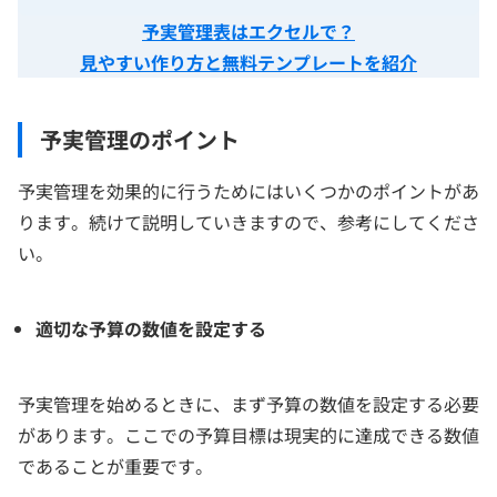
予実管理表はエクセルで？
見やすい作り方と無料テンプレートを紹介
予実管理のポイント
予実管理を効果的に行うためにはいくつかのポイントがあ
ります。続けて説明していきますので、参考にしてくださ
い。
適切な予算の数値を設定する
予実管理を始めるときに、まず予算の数値を設定する必要
があります。ここでの予算目標は現実的に達成できる数値
であることが重要です。