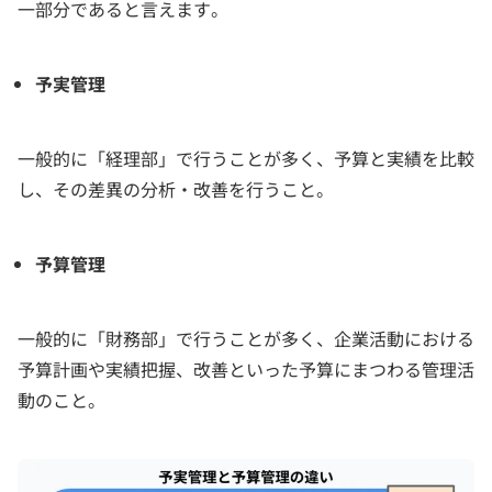
一部分であると言えます。
予実管理
一般的に「経理部」で行うことが多く、予算と実績を比較
し、その差異の分析・改善を行うこと。
予算管理
一般的に「財務部」で行うことが多く、企業活動における
予算計画や実績把握、改善といった予算にまつわる管理活
動のこと。