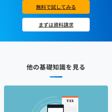
無料で試してみる
まずは資料請求
他の基礎知識を見る