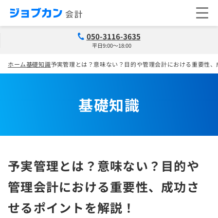
050-3116-3635
平日9:00～18:00
ホーム
基礎知識
予実管理とは？意味ない？目的や管理会計における重要性、
基礎知識
予実管理とは？意味ない？目的や
管理会計における重要性、成功さ
せるポイントを解説！