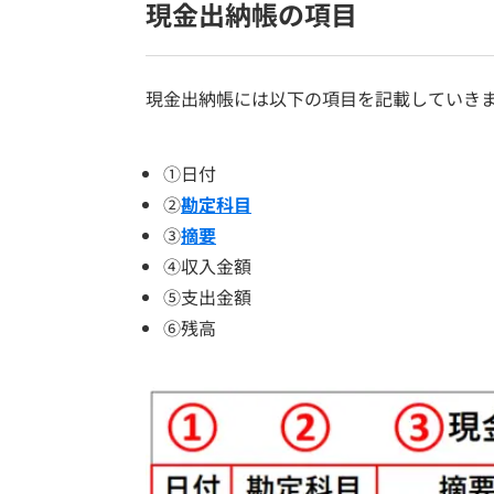
現金出納帳の項目
現金出納帳には以下の項目を記載していき
①日付
②
勘定科目
③
摘要
④収入金額
⑤支出金額
⑥残高