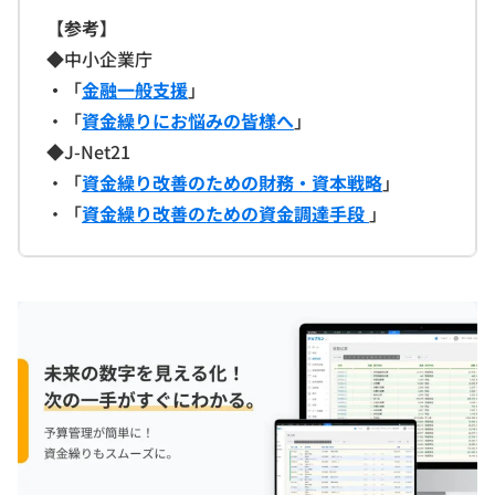
【参考】
◆中小企業庁
・
「
金融一般支援
」
・「
資金繰りにお悩みの皆様へ
」
◆
J-Net21
・「
資金繰り改善のための財務・資本戦略
」
・「
資金繰り改善のための資金調達手段
」