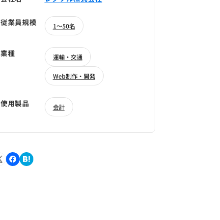
従業員規模
1～50名
業種
運輸・交通
Web制作・開発
使用製品
会計