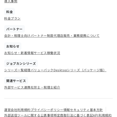
導入事例
料金
料金プラン
パートナー
会計・税理士向けパートナー制度
代理店販売・業務提携について
お知らせ
お知らせ・新着情報
サービス稼働状況
ジョブカンシリーズ
シリーズ一覧
経理バリューパック
Desktopシリーズ（パッケージ版）
関連サービス
外部サービス連携
社労士・税理士紹介
運営会社
利用規約
プライバシーポリシー
情報セキュリティ基本方針
外部送信ツールに関する公表事項
特定商取引法に基づく表記
API利用規約