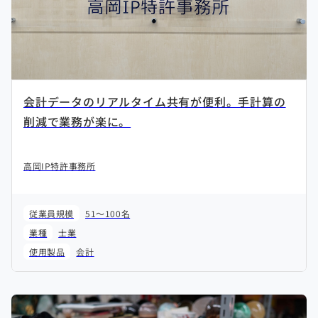
会計データのリアルタイム共有が便利。手計算の
削減で業務が楽に。
高岡IP特許事務所
従業員規模
51～100名
業種
士業
使用製品
会計