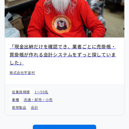
「現金出納だけを確認でき、業者ごとに売掛帳・
買掛帳が作れる会計システムをずっと探していま
した」
株式会社宇宙村
従業員規模
1～50名
業種
流通・卸売・小売
使用製品
会計