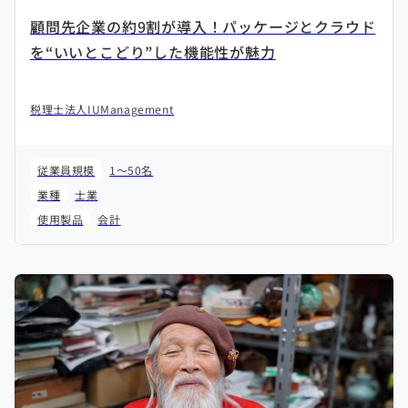
顧問先企業の約9割が導入！パッケージとクラウド
を“いいとこどり”した機能性が魅力
税理士法人IUManagement
従業員規模
1～50名
業種
士業
使用製品
会計