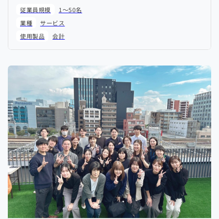
従業員規模
1～50名
業種
サービス
使用製品
会計