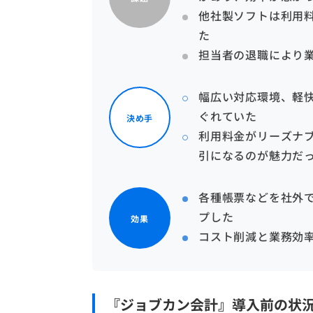
他社製ソフトは利用
た
担当者の退職により
幅広い対応環境、軽
ぐれていた
決め手
利用料金がリーズナ
引になるのが魅力だ
各種帳票などを社外
プした
効果
コスト削減と業務効
『ジョブカン会計』導入前の状