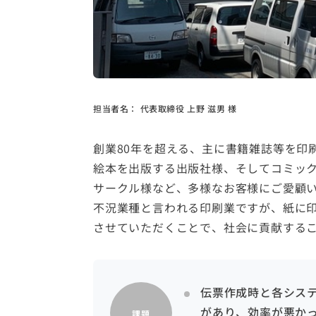
担当者名：
代表取締役 上野 滋男 様
創業80年を超える、主に書籍雑誌等を印
絵本を出版する出版社様、そしてコミッ
サークル様など、多様なお客様にご愛顧
不況業種と言われる印刷業ですが、紙に
させていただくことで、社会に貢献する
伝票作成時と各シス
があり、効率が悪か
課題